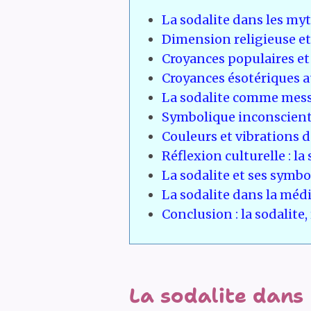
La sodalite dans les my
Dimension religieuse et 
Croyances populaires et 
Croyances ésotériques aut
La sodalite comme messa
Symbolique inconsciente 
Couleurs et vibrations de
Réflexion culturelle : la 
La sodalite et ses symbo
La sodalite dans la médit
Conclusion : la sodalite
La sodalite dans