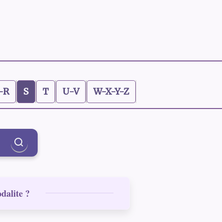
-R
S
T
U-V
W-X-Y-Z
dalite ?