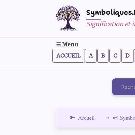
Symboliques.
Signification et
☰ Menu
ACCUEIL
A
B
C
D
Recherch
Accueil
📜 Symbo