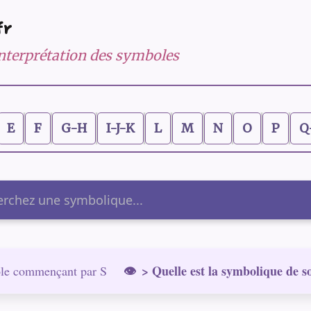
fr
 interprétation des symboles
E
F
G-H
I-J-K
L
M
N
O
P
Q
er
> Quelle est la symbolique de so
le commençant par S