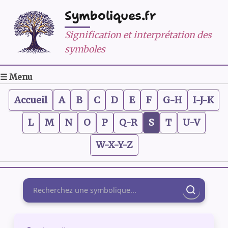
Symboliques.fr
Signification et interprétation des
symboles
☰ Menu
Accueil
A
B
C
D
E
F
G-H
I-J-K
L
M
N
O
P
Q-R
S
T
U-V
W-X-Y-Z
Rechercher