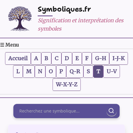
Symboliques.fr
Signification et interprétation des
symboles
☰ Menu
Accueil
A
B
C
D
E
F
G-H
I-J-K
L
M
N
O
P
Q-R
S
T
U-V
W-X-Y-Z
Rechercher