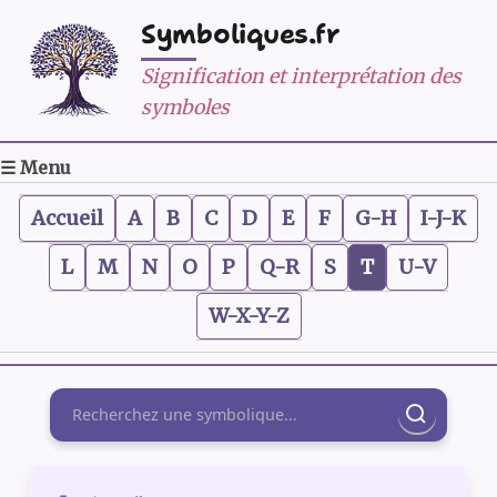
Symboliques.fr
Signification et interprétation des
symboles
☰ Menu
Accueil
A
B
C
D
E
F
G-H
I-J-K
L
M
N
O
P
Q-R
S
T
U-V
W-X-Y-Z
Rechercher