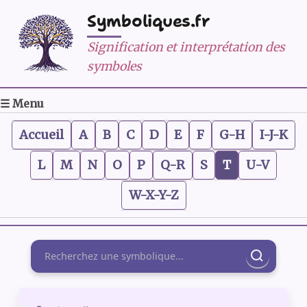
Symboliques.fr
Signification et interprétation des
symboles
☰ Menu
Accueil
A
B
C
D
E
F
G-H
I-J-K
L
M
N
O
P
Q-R
S
T
U-V
W-X-Y-Z
Rechercher