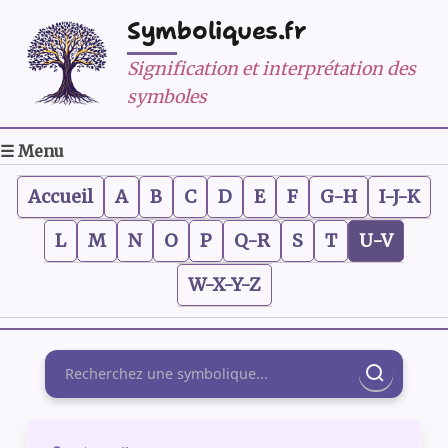
Symboliques.fr
Signification et interprétation des
symboles
☰ Menu
Accueil
A
B
C
D
E
F
G-H
I-J-K
L
M
N
O
P
Q-R
S
T
U-V
W-X-Y-Z
Rechercher