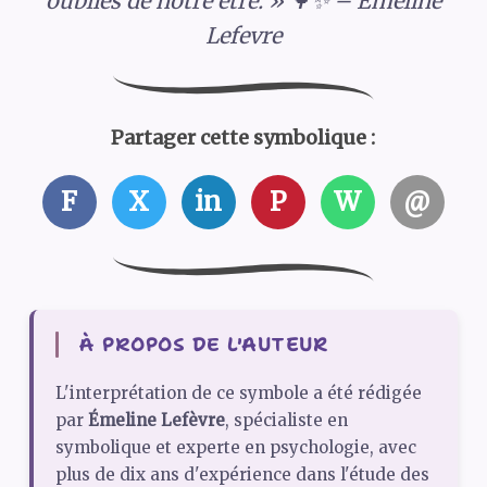
oubliés de notre être. » 🌳✨ – Émeline
Lefevre
Partager cette symbolique :
F
X
in
P
W
@
À PROPOS DE L'AUTEUR
L'interprétation de ce symbole a été rédigée
par
Émeline Lefèvre
, spécialiste en
symbolique et experte en psychologie, avec
plus de dix ans d'expérience dans l'étude des