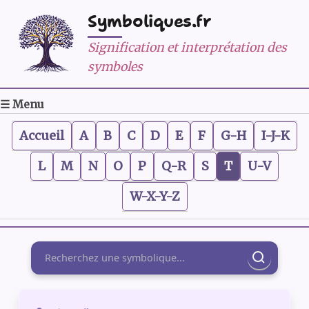
Symboliques.fr
Signification et interprétation des
symboles
☰ Menu
Accueil
A
B
C
D
E
F
G-H
I-J-K
L
M
N
O
P
Q-R
S
T
U-V
W-X-Y-Z
Rechercher