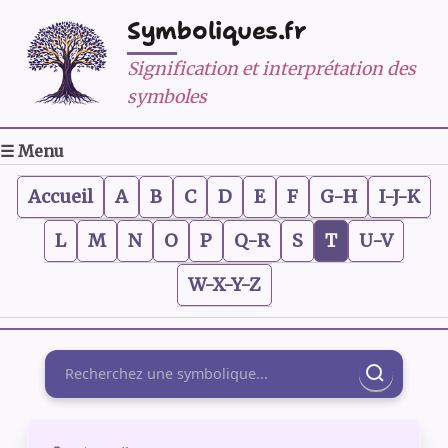
Symboliques.fr
Signification et interprétation des
symboles
☰ Menu
Accueil
A
B
C
D
E
F
G-H
I-J-K
L
M
N
O
P
Q-R
S
T
U-V
W-X-Y-Z
Rechercher