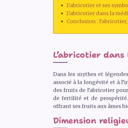
L’abricotier et ses symb
L’abricotier dans la médi
Conclusion : l’abricotier,
L’abricotier dans
Dans les mythes et légendes,
associé à la longévité et à 
des fruits de l’abricotier po
de fertilité et de prospérit
offrant ses fruits aux âmes b
Dimension religieu