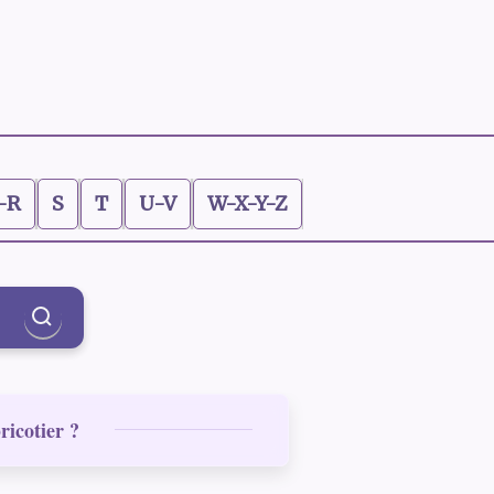
-R
S
T
U-V
W-X-Y-Z
ricotier ?