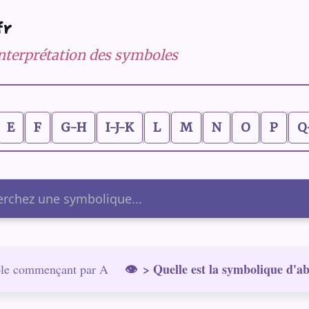
fr
 interprétation des symboles
E
F
G-H
I-J-K
L
M
N
O
P
Q
er
> Quelle est la symbolique d'ab
le commençant par A