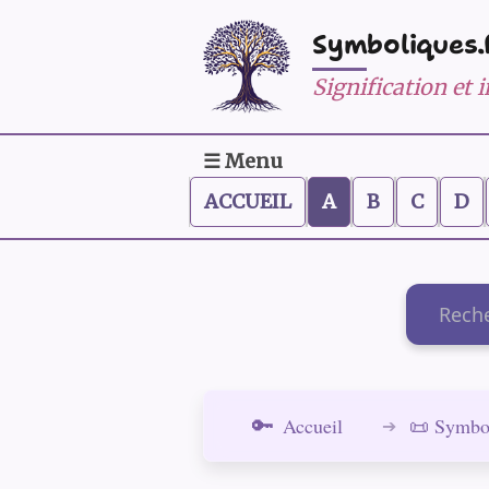
Symboliques.
Signification et
☰ Menu
ACCUEIL
A
B
C
D
Recherch
Accueil
📜 Symbo