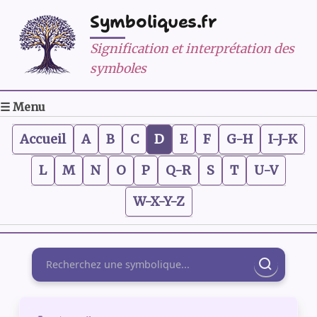
Symboliques.fr
Signification et interprétation des
symboles
☰ Menu
Accueil
A
B
C
D
E
F
G-H
I-J-K
L
M
N
O
P
Q-R
S
T
U-V
W-X-Y-Z
Rechercher