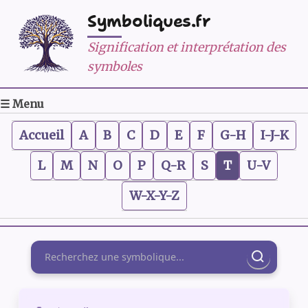
Symboliques.fr
Signification et interprétation des
symboles
☰ Menu
Accueil
A
B
C
D
E
F
G-H
I-J-K
L
M
N
O
P
Q-R
S
T
U-V
W-X-Y-Z
Rechercher